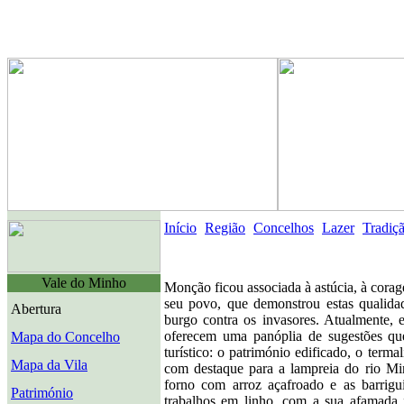
Início
Região
Concelhos
Lazer
Tradiç
Vale do Minho
Monção ficou associada à astúcia, à cora
seu povo, que demonstrou estas qualida
Abertura
burgo contra os invasores. Atualmente, 
oferecem uma panóplia de sugestões q
Mapa do Concelho
turístico: o património edificado, o terma
Mapa da Vila
com destaque para a lampreia do rio Mi
forno com arroz açafroado e as barrigui
Património
trabalhos em linho, com a sua afamada 