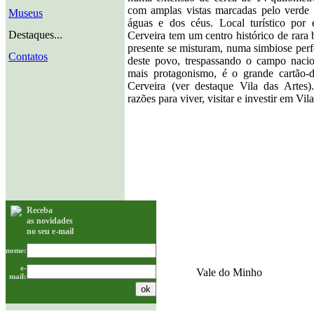
com amplas vistas marcadas pelo verde 
Museus
águas e dos céus. Local turístico por 
Destaques...
Cerveira tem um centro histórico de rara 
presente se misturam, numa simbiose perfei
Contatos
deste povo, trespassando o campo naci
mais protagonismo, é o grande cartão-d
Cerveira (ver destaque Vila das Arte
razões para viver, visitar e investir em Vi
Receba
as novidades
no seu e-mail
nome:
e-
Vale do Minho
mail: