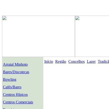
Início
Região
Concelhos
Lazer
Tradiç
Arraial Minhoto
Bares/Discotecas
Bowling
Cafés/Bares
Centros Hípicos
Centros Comerciais